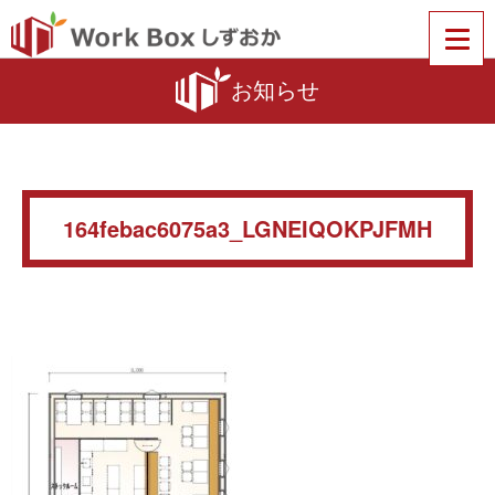
お知らせ
164febac6075a3_LGNEIQOKPJFMH