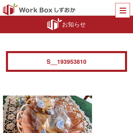
お知らせ
S__193953810